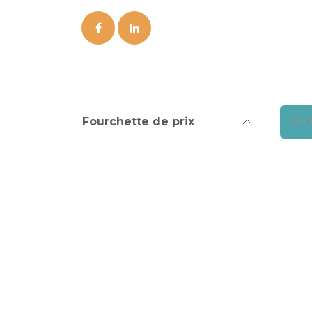
Se rendre au contenu
L'
Fourchette de prix