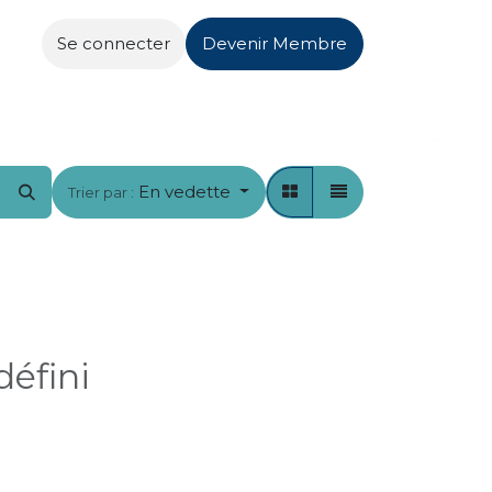
Se connecter
Devenir Membre
act
En vedette
Trier par :
défini