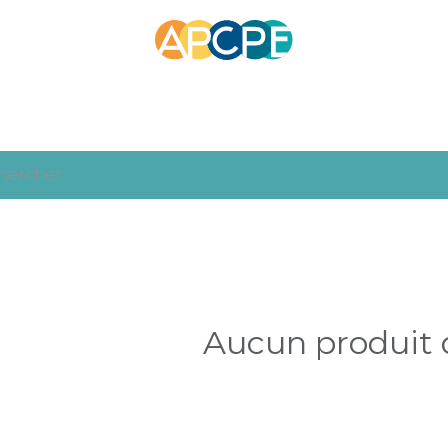
association APCPE
À propos
Services des CPE
Cont
Aucun produit 