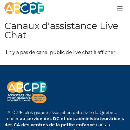
Se rendre au contenu
Canaux d'assistance Live
Chat
Il n'y a pas de canal public de live chat à afficher.
L’APCPE, plus grande association patronale du Québec,
Leader
au service des DG et des administrateur.trice.s
des CA des centres de la petite enfance
dans la